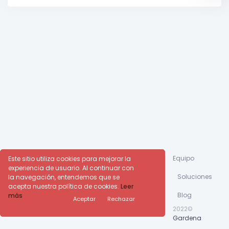
Equipo
Este sitio utiliza cookies para mejorar la
experiencia de usuario. Al continuar con
Soluciones
la navegación, entendemos que se
acepta nuestra política de cookies.
Leer
Blog
más
Aceptar
Rechazar
2022©
Gardena