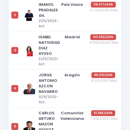
IMANOL
País Vasco
116.671,240€
PRADALES
9.722,603€/Mes
2
GIL
21/6/2024-
Act.
ISABEL
Madrid
103.090,320€
NATIVIDAD
8.590,860€/Mes
DIAZ
3
AYUSO
22/6/2023-
Act.
JORGE
Aragón
96.013,320€
ANTONIO
8.001,110€/Mes
AZCON
4
NAVARRO
10/8/2023-
Act.
CARLOS
Comunitat
91.398,240€
ARTURO
Valenciana
7.616,520€/Mes
MAZON
5
GUIXOT