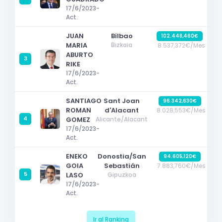
17/6/2023-
Act.
JUAN
Bilbao
102.448,460€
MARIA
Bizkaia
8.537,372€/Mes
ABURTO
3
RIKE
17/6/2023-
Act.
SANTIAGO
Sant Joan
96.342,630€
ROMAN
d'Alacant
8.028,553€/Mes
4
GOMEZ
Alicante/Alacant
17/6/2023-
Act.
ENEKO
Donostia/San
94.605,120€
GOIA
Sebastián
7.883,760€/Mes
5
LASO
Gipuzkoa
17/6/2023-
Act.
Ir al Ranking