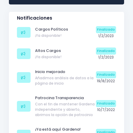
Notificaciones
Cargos Políticos
Finalizado
¡Ya disponible!
1/2/2023
Altos Cargos
Finalizado
¡Ya disponible!
1/2/2023
Inicio mejorado
Finalizado
Añadimos análisis de datos a la
19/8/2022
página de inicio
Patrocina Transparencia
Finalizado
Con el fin de mantener Gardena
independiente y abierto,
10/7/2022
abrimos la opción de patrocinio
¡Ya está aquí Gardena!
Finalizado