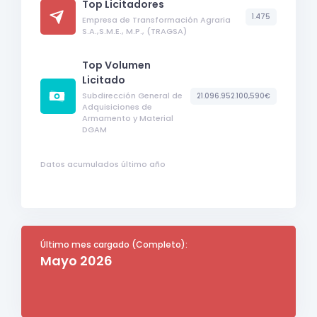
Top Licitadores
1.475
Empresa de Transformación Agraria
S.A.,S.M.E., M.P., (TRAGSA)
Top Volumen
Licitado
Subdirección General de
21.096.952.100,590€
Adquisiciones de
Armamento y Material
DGAM
Datos acumulados último año
Último mes cargado (Completo):
Mayo 2026