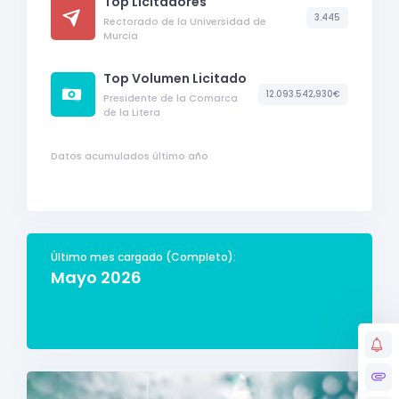
Top Licitadores
3.445
Rectorado de la Universidad de
Murcia
Top Volumen Licitado
12.093.542,930€
Presidente de la Comarca
de la Litera
Datos acumulados último año
Último mes cargado (Completo):
Mayo 2026