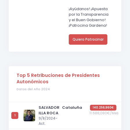
¡Ayúdanos! ¡Apuesta
por la Transparencia
y el Buen Gobierno!
¡Patrocina Gardena!
Quiero Patrocinar
Top 5 Retribuciones de Presidentes
Autonómicos
Datos del Año 2024
SALVADOR
Cataluña
140.256,960€
ILLA ROCA
11.688,080€/Mes
1
9/8/2024-
Act.