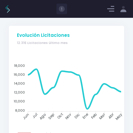
Log in
Regístrate
ES
Evolución Licitaciones
12.316 Licitaciones último mes
18,000
16,000
14,000
12,000
10,000
8,000
Mar
Abr
Jul
Ago
Sep
Oct
Nov
Dic
Ene
Feb
Jun
May