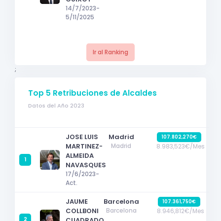
14/7/2023-
5/11/2025
Ir al Ranking
;
Top 5 Retribuciones de Alcaldes
Datos del Año 2023
JOSE LUIS
Madrid
107.802,270€
MARTINEZ-
Madrid
8.983,523€/Mes
ALMEIDA
1
NAVASQUES
17/6/2023-
Act.
JAUME
Barcelona
107.361,750€
COLLBONI
Barcelona
8.946,812€/Mes
2
CUADRADO