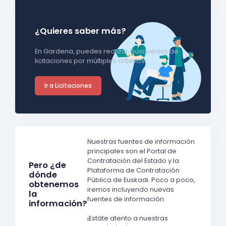
¿Quieres saber más?
En Gardena, puedes realizar búsquedas de
licitaciones por múltiples criterios.
Ir a Licitaciones
Nuestras fuentes de información
principales son el Portal de
Contratación del Estado y la
Pero ¿de
Plataforma de Contratación
dónde
Pública de Euskadi. Poco a poco,
obtenemos
iremos incluyendo nuevas
la
fuentes de información.
información?
¡Estáte atento a nuestras